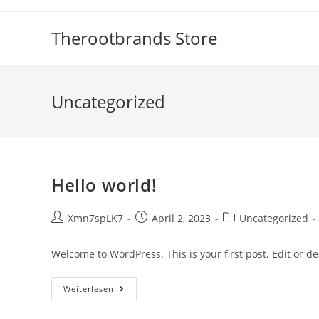
Zum
Inhalt
Therootbrands Store
springen
Uncategorized
Hello world!
Beitrags-
Beitrag
Beitrags-
Xmn7spLK7
April 2, 2023
Uncategorized
Autor:
veröffentlicht:
Kategorie:
Welcome to WordPress. This is your first post. Edit or dele
Hello
Weiterlesen
World!